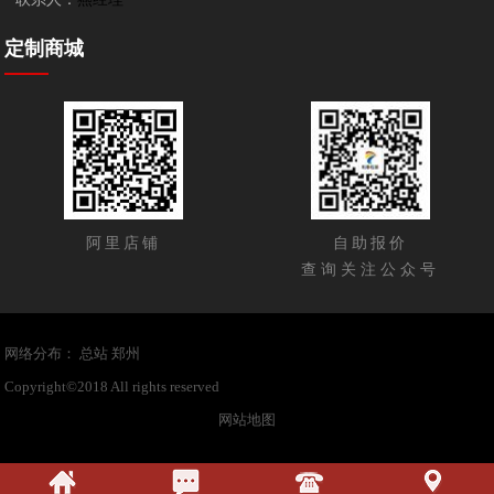
定制商城
阿里店铺
自助报价
查询关注公众号
网络分布：
总站
郑州
Copyright©2018 All rights reserved
开云官网在线登录新版-平台
网站地图