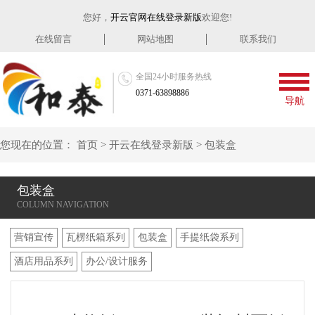
您好，
开云官网在线登录新版
欢迎您!
在线留言
网站地图
联系我们
全国24小时服务热线
0371-63898886
导航
您现在的位置：
首页
>
开云在线登录新版
>
包装盒
包装盒
营销宣传
瓦楞纸箱系列
包装盒
手提纸袋系列
酒店用品系列
办公/设计服务