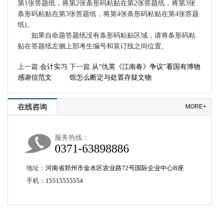
第1张答题纸，将第2张条形码粘贴在第2张答题纸，将第3张
条形码粘贴在第3张答题纸，将第4张条形码粘贴在第4张答题
纸)。
如果自命题答题纸没有条形码粘贴区域，请将条形码粘
贴在答题纸左侧上部考生编号和装订线之间位置。
上一篇:
会计实习
下一篇:
从“仇英《江南春》争议”看国有博物
感谢信范文
馆怎么断定与处置存疑文物
在线咨询
MORE+
服务热线：
0371-63898886
地址：
河南省郑州市金水区农业路72号国际企业中心B座
手机：
15515555554