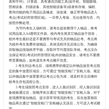
表和手环)、计算器、具有通讯功能工具(如手机、智能眼镜、
照相设备、扫描设备、其他智能设备等)或者有存储、编程、
查询功能的电子用品以及橡皮、涂改液、修正带等物品进入
考点(考试封闭管理区域)。一旦带入考场，无论使用与否，均
按照作弊处理。
为节约考生入场时间，请考生提前整理个人物品，将考
试用品装入A4透明文件袋。校内考生将其它物品放于宿舍，
校外考生最好还是不要携带与考试无关的物品赴考。考点将
为校外考生免费存放物品，具体流程详见后续公告。为确保
存取物品现场秩序平稳，存取环节均需排队等候。考点没办
法保证考区(考试封闭管理区域)外的物品安全，请考生不要携
带贵重物品，如有遗失本考点概不负责。
2.考生到达考点后，须将携带的规定以外物品放至考点指
定的集中放置区域后，方可通过“智能安检门”安检入场。规定
以外物品集中放置要求以考点公告为准，请及时关注后继外
校考生存包流程公告。
3.考生须按照考点安排，进入人脸识别区，经人脸识别设
备核验通过后，按顺序依次通过“智能安检门”安检入场，对于
发现携带疑似物品、提示异常等情况的考生，应在放置相应
物品再次通过“智能安检门”安检确认无误后，方可进入考试楼
宇。