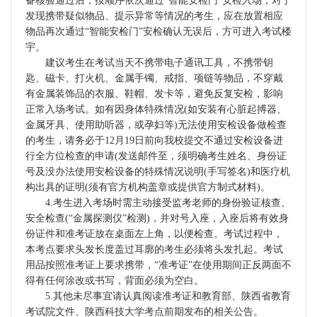
备核验通过后，按顺序依次通过“智能安检门”安检入场，对于
发现携带疑似物品、提示异常等情况的考生，应在放置相应
物品再次通过“智能安检门”安检确认无误后，方可进入考试楼
宇。
建议考生在考试当天不携带电子通讯工具，不携带钥
匙、磁卡、打火机、金属手镯、戒指、项链等物品，不穿戴
有金属装饰品的衣服、鞋帽、发卡等，避免反复安检，影响
正常入场考试。如有因身体特殊情况(如安装有心脏起搏器、
金属牙具、使用助听器，或孕妇等)无法使用安检设备做检查
的考生，请务必于12月19日前向我校提交不通过安检设备进
行全方位检查的申请(发送邮件至，须明确考生姓名、身份证
号及没办法使用安检设备的特殊情况说明(手写签名)和医疗机
构出具的证明(须有官方机构盖章或提供官方制式材料)。
4.考生进入考场时需主动接受监考老师的身份验证核查、
安全检查(“金属探测仪”检测)，并对号入座，入座后将有效身
份证件和准考证放在桌面左上角，以便检查。考试过程中，
本考点要求头发长度盖过耳廓的考生必须将头发扎起。考试
用品按照准考证上要求携带，“准考证”在使用期间正反两面不
得有任何涂改或书写，背面必须为空白。
5.其他未尽事宜请认真阅读准考证和教育部、陕西省教育
考试院文件、陕西科技大学考点前期发布的相关公告。