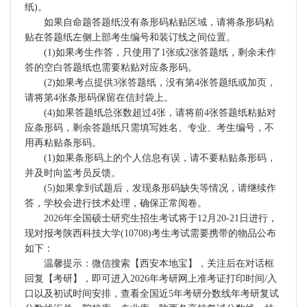
纸)。
如果自命题答题纸没有条形码粘贴区域，请将条形码粘
贴在答题纸左侧上部考生编号和装订线之间位置。
(1)如果考生作答，只使用了1张或2张答题纸，剩余未作
答的空白答题纸也需要粘贴对应条形码。
(2)如果考点提供3张答题纸，没有第4张答题纸或加页，
请将第4张条形码保留在信封袋上。
(4)如果答题纸总张数超过4张，请将前4张答题纸粘贴对
应条形码，剩余答题纸只需填写姓名、专业、考生编号，不
用再粘贴条形码。
(1)如果条形码上的个人信息有误，请不要粘贴条形码，
并及时向监考员反馈。
(5)如果拿到试题后，发现条形码缺失等情况，请继续作
答，学校会进行技术处理，确保正常阅卷。
2026年全国硕士研究生招生考试将于12月20-21日进行，
现对报考陕西科技大学(10708)考生考试需要携带的物品公布
如下：
温馨提示：微信搜索【西安本地宝】，关注后在对话框
回复【考研】，即可进入2026年考研网上准考证打印时间/入
口以及初试时间安排，查看全国近5年考研分数线年考研复试