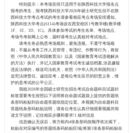
特别提示：本考场安排只适用于在陕西科技大学报名点
报考的考生，报考陕西科技大学2026年硕士研究生但不在陕
西科技大学考点考试的考生请参看相应考点考场安排通知。
陕西科技大学考点(6114)考场设在西安校区1号教学楼(教学楼
1F、1E、1D、1C)。具体参加考试的考生名单、考场地点、
考场号考前网上公布，届时请考生认真核对考试地点。
请考生务必熟悉考场规则，避免违规。不遵守考场规
则，不服从考务工作人员管理，有违纪、作弊等行为，将按
照《中华人民共和国教育法》以及《国家教育考试违规解决
的方法》执行，并记入国家教育考试考生诚信档案;涉及嫌疑
违反法律的，移送司法机关，依照《中华人民共和国刑法》
追究法律责任。诚信应考，是每位考生应尽的职责义务，维
护的是考试的公平公正。
我校2026年全国硕士研究生招生考试自命题科目试题封
标签需要考生按照以下说明将自命题试题袋上提供的答题纸
条形码粘贴到自命题答题纸指定位置。本视频为自命题科目
答题纸条形码粘贴说明，请各位考生认真仔细观看视频并阅
读文字说明，记住相应步骤和要求!1.核对信息
信息确认无误后，将方框内4张条形码按顺序依次揭下，
粘贴在对应编号的答题纸条码粘贴区域(将第1张条形码粘贴在