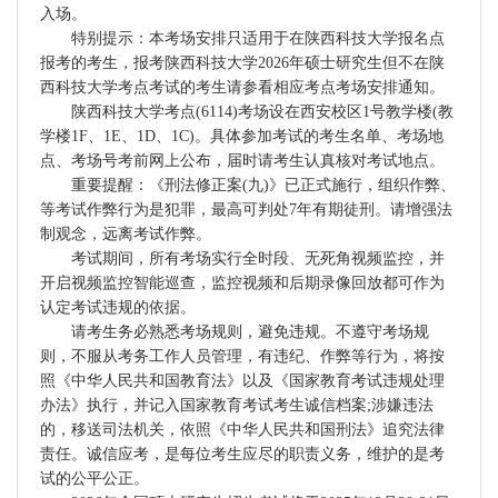
入场。
特别提示：本考场安排只适用于在陕西科技大学报名点
报考的考生，报考陕西科技大学2026年硕士研究生但不在陕
西科技大学考点考试的考生请参看相应考点考场安排通知。
陕西科技大学考点(6114)考场设在西安校区1号教学楼(教
学楼1F、1E、1D、1C)。具体参加考试的考生名单、考场地
点、考场号考前网上公布，届时请考生认真核对考试地点。
重要提醒：《刑法修正案(九)》已正式施行，组织作弊、
等考试作弊行为是犯罪，最高可判处7年有期徒刑。请增强法
制观念，远离考试作弊。
考试期间，所有考场实行全时段、无死角视频监控，并
开启视频监控智能巡查，监控视频和后期录像回放都可作为
认定考试违规的依据。
请考生务必熟悉考场规则，避免违规。不遵守考场规
则，不服从考务工作人员管理，有违纪、作弊等行为，将按
照《中华人民共和国教育法》以及《国家教育考试违规处理
办法》执行，并记入国家教育考试考生诚信档案;涉嫌违法
的，移送司法机关，依照《中华人民共和国刑法》追究法律
责任。诚信应考，是每位考生应尽的职责义务，维护的是考
试的公平公正。