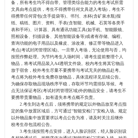
备，所有考生均不得自带。管理类综合能力的考生考试所需
文具由考点提供，考生不得携带任何文具进入考场)，考生不
得携带任何背包(含手提袋等)、书刊、水杯(含矿泉水瓶)报
纸、稿纸、图片、资料、手表(含智能、机械、石英等各类手
表和手环)、计算器、具有通讯功能工具(如手机、智能眼镜、
照相设备、扫描设备、其他智能设备等)或者有存储、编程、
查询功能的电子用品以及橡皮、涂改液、修正带等物品进入
考点(考试封闭管理区域)。一旦带入考场，无论使用与否，均
按照作弊处理。为节约考生入场时间，请考生提前整理个人
物品，将考试用品装入A4透明文件袋。校内考生将其它物品
放于宿舍，校外考生尽量不要携带与考试无关的物品赴考。
考点将为校外考生免费存放物品，具体流程详见后续公告。
为确保存取物品现场秩序平稳，存取环节均需排队等候。考
点无法保证考区(考试封闭管理区域)外的物品安全，请考生不
要携带贵重物品，如有遗失本考点概不负责。
2.考生到达考点后，须将携带的规定以外物品放至考点指
定的集中放置区域后，方可通过“智能安检门”安检入场。规定
以外物品集中放置要求以考点公告为准，请及时关注后继外
校考生存包流程公告。
3.考生须按照考点安排，进入人脸识别区，经人脸识别设