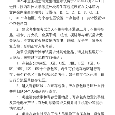
2026年全国硕士研究生招生考试将于2025年12月20-21日
进行，陕西科技大学考点外校考生存包点设置在文体馆内，
文体馆内东西两侧共计设置(A、B、C、D、E、F、G、H、
I、J)10个存包区。每个存包区设置5个存包档口，共计设置50
个存包档口。
2、建议考生在考试当天不携带电子通讯工具，不携带钥
匙、磁卡、打火机、金属手镯、戒指、项链等与考试需求无
关物品，不穿戴有金属装饰的衣服、鞋帽、发卡等，避免反
复安检，影响正常入场考试。
如果必须携带除考试需求外其他物品，请提前整理好个
人物品，按照以下流程存取物品：
1、存包点分为A区、B区、C区、D区、E区、F区、G
区、H区、I区、J区十个存包区。考生可任选存包区进行寄
存，每个存包区可服务约260名考生，如当前存包区已满，请
自行分流至其他存包区。
2、进入寄存区域，在寄存包前，应在存包服务区外自行
整理归纳好个人物品再行寄存。
3、考生请勿携带和寄存贵重物品，寄存包内放置的手机
及其他电子产品，存放时须静音或关机并将手机闹钟等提示
功能取消。
4、考生在存包时应在工作人员引导下有序存包，避免混