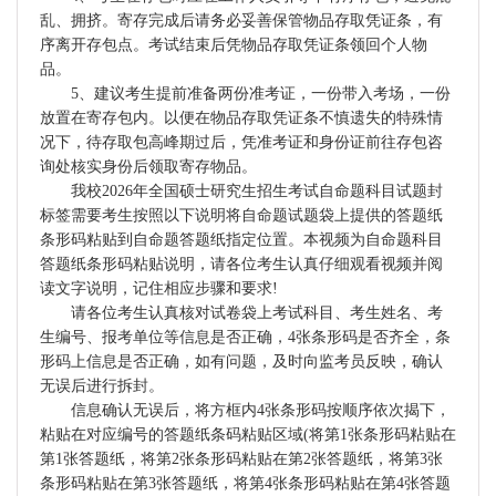
乱、拥挤。寄存完成后请务必妥善保管物品存取凭证条，有
序离开存包点。考试结束后凭物品存取凭证条领回个人物
品。
5、建议考生提前准备两份准考证，一份带入考场，一份
放置在寄存包内。以便在物品存取凭证条不慎遗失的特殊情
况下，待存取包高峰期过后，凭准考证和身份证前往存包咨
询处核实身份后领取寄存物品。
我校2026年全国硕士研究生招生考试自命题科目试题封
标签需要考生按照以下说明将自命题试题袋上提供的答题纸
条形码粘贴到自命题答题纸指定位置。本视频为自命题科目
答题纸条形码粘贴说明，请各位考生认真仔细观看视频并阅
读文字说明，记住相应步骤和要求!
请各位考生认真核对试卷袋上考试科目、考生姓名、考
生编号、报考单位等信息是否正确，4张条形码是否齐全，条
形码上信息是否正确，如有问题，及时向监考员反映，确认
无误后进行拆封。
信息确认无误后，将方框内4张条形码按顺序依次揭下，
粘贴在对应编号的答题纸条码粘贴区域(将第1张条形码粘贴在
第1张答题纸，将第2张条形码粘贴在第2张答题纸，将第3张
条形码粘贴在第3张答题纸，将第4张条形码粘贴在第4张答题