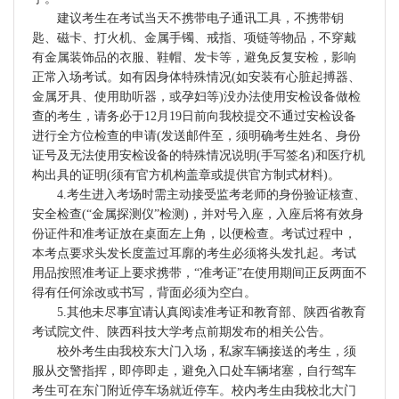
建议考生在考试当天不携带电子通讯工具，不携带钥
匙、磁卡、打火机、金属手镯、戒指、项链等物品，不穿戴
有金属装饰品的衣服、鞋帽、发卡等，避免反复安检，影响
正常入场考试。如有因身体特殊情况(如安装有心脏起搏器、
金属牙具、使用助听器，或孕妇等)没办法使用安检设备做检
查的考生，请务必于12月19日前向我校提交不通过安检设备
进行全方位检查的申请(发送邮件至，须明确考生姓名、身份
证号及无法使用安检设备的特殊情况说明(手写签名)和医疗机
构出具的证明(须有官方机构盖章或提供官方制式材料)。
4.考生进入考场时需主动接受监考老师的身份验证核查、
安全检查(“金属探测仪”检测)，并对号入座，入座后将有效身
份证件和准考证放在桌面左上角，以便检查。考试过程中，
本考点要求头发长度盖过耳廓的考生必须将头发扎起。考试
用品按照准考证上要求携带，“准考证”在使用期间正反两面不
得有任何涂改或书写，背面必须为空白。
5.其他未尽事宜请认真阅读准考证和教育部、陕西省教育
考试院文件、陕西科技大学考点前期发布的相关公告。
校外考生由我校东大门入场，私家车辆接送的考生，须
服从交警指挥，即停即走，避免入口处车辆堵塞，自行驾车
考生可在东门附近停车场就近停车。校内考生由我校北大门