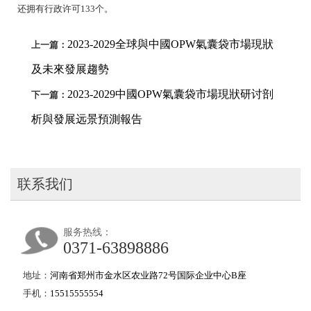
还拥有行政许可133个。
2023-2029全球與中國OPW氣囊袋市場現狀
上一篇：
及未來發展趨勢
2023-2029中國OPW氣囊袋市場現狀研讨剖
下一篇：
析與發展远景預測報告
联系我们
服务热线：
0371-63898886
地址：
河南省郑州市金水区农业路72号国际企业中心B座
手机：
15515555554