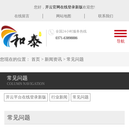
您好，
开云官网在线登录新版
欢迎您!
在线留言
网站地图
联系我们
全国24小时服务热线
0371-63898886
导航
您现在的位置：
首页
>
新闻资讯
>
常见问题
常见问题
开云平台在线登录新版
行业新闻
常见问题
常见问题