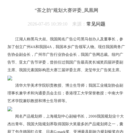
“茶之韵”规划大赛评委_凤凰网
2026-07-05 10:39:10 来源：
常见问题
江湖人称黑马大叔。我国闻名广告公司黑马创办人及董事长，参
加了创立广州4A和我国4A，我国本乡广告领军人物。现任我国商务广
告协会副会长，广州市广告行业协会会长，我国广告网总裁。纽约广
告节、亚太广告节评委，曾担任过我国广告最高奖长城奖四届评委副
主席、我国元素国际构思大赛三届评委主席、龙玺华文广告奖主席。
清华大学美术学院职责教授、博士生导师；我国工业规划协会副
理事长兼学术和沟通委员会主任；香港理工大学荣誉教授；中南大学
艺术学院兼职教授和博士生导师等。
闻名产品规划师，上海规划中心副秘书长，2006我国规划业十大
杰出青年。我国大陆规划界取得国际大奖最多的产品规划师之一，囊
获了包含德国红点奖、日本G-mark奖、亚洲最具影响力规划银奖在内