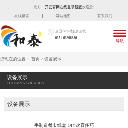
您好，
开云官网在线登录新版
欢迎您!
在线留言
网站地图
联系我们
全国24小时服务热线
0371-63898886
导航
您现在的位置：
首页
>
设备展示
设备展示
设备展示
手制造餐巾纸盒 DIY欢喜多巧