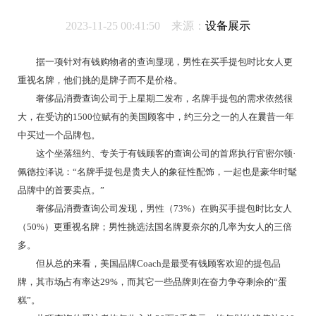
2023-11-25 00:41:50 来源：
设备展示
据一项针对有钱购物者的查询显现，男性在买手提包时比女人更
重视名牌，他们挑的是牌子而不是价格。
奢侈品消费查询公司于上星期二发布，名牌手提包的需求依然很
大，在受访的1500位赋有的美国顾客中，约三分之一的人在曩昔一年
中买过一个品牌包。
这个坐落纽约、专关于有钱顾客的查询公司的首席执行官密尔顿·
佩德拉泽说：“名牌手提包是贵夫人的象征性配饰，一起也是豪华时髦
品牌中的首要卖点。”
奢侈品消费查询公司发现，男性（73%）在购买手提包时比女人
（50%）更重视名牌；男性挑选法国名牌夏奈尔的几率为女人的三倍
多。
但从总的来看，美国品牌Coach是最受有钱顾客欢迎的提包品
牌，其市场占有率达29%，而其它一些品牌则在奋力争夺剩余的“蛋
糕”。