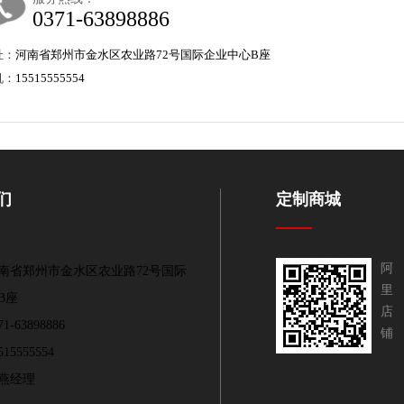
0371-63898886
址：
河南省郑州市金水区农业路72号国际企业中心B座
机：
15515555554
们
定制商城
阿
南省郑州市金水区农业路72号国际
里
B座
店
71-63898886
铺
515555554
燕经理