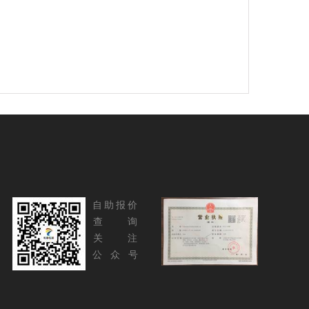
自助报价
查 询
关 注
公 众 号