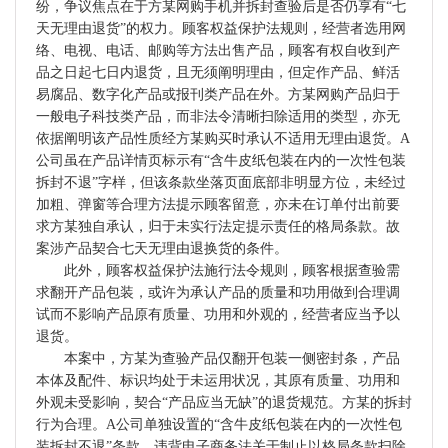
纷，争议焦点在于方某网购手机并拆封查验后是否仍享有“七
天无理由退货”的权力。顾客权益保护法规则，经营者选用网
络、电视、电话、邮购等方法出售产品，顾客有权自收到产
品之日起七日内退货，且无须阐明理由，但定作产品、鲜活
易腐品、数字化产品或报刊类产品在外。方某网购产品归于
一般电子科技类产品，而非法令清晰扫除适用的类型，亦无
依据阐明该产品性质经方某购买时承认不适用无理由退货。A
公司虽在产品详情页标示有“含牛皮纸包装在内的一次性包装
拆封不退”字样，但该条款坐落页面底部非明显方位，未经过
加粗、弹窗等合理方法提示顾客留意，亦未在订单付出前要
求方某独自承认，归于未实行法定提示责任的格局条款。故
案涉产品契合七天无理由退换货的条件。
此外，顾客权益保护法施行法令规则，顾客根据查验需
求翻开产品包装，或许为承认产品的质量和功用做到合理调
试而不影响产品原有质量、功用和外观的，经营者应当予以
退货。
本案中，方某为查验产品仅翻开包装一侧密封条，产品
本体及配件、标识均处于未运用状况，其原有质量、功用和
外观未受影响，契合“产品应当无缺”的退货规范。方某的拆封
行为合理。A公司单独设置的“含牛皮纸包装在内的一次性包
装拆封不退”条款，违背电子商务法关于制止以格局条款扫除