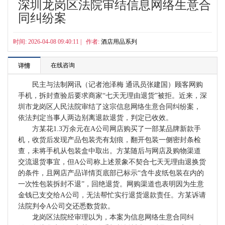
深圳龙岗区法院审结信息网络生意合
同纠纷案
时间: 2026-04-08 09:40:11 | 作者:
酒店用品系列
在线咨询
详情
民主与法制网讯（记者池泽梅 通讯员张建国）顾客网购
手机，拆封查验后要求商家“七天无理由退货”被拒。近来，深
圳市龙岗区人民法院审结了这宗信息网络生意合同纠纷案，
依法判定当事人两边别离退款退货，判定已收效。
方某花1.3万余元在A公司网店购买了一部某品牌新款手
机，收货后发现产品包装壳有划痕，翻开包装一侧密封条检
查，未将手机从包装盒中取出。方某随后与网店及购物渠道
交流退货事宜，但A公司称上述景象不契合七天无理由退换货
的条件，且网店产品详情页底部已标示“含牛皮纸包装在内的
一次性包装拆封不退”，回绝退货。网购渠道也表明因为生意
金钱已支交给A公司，无法帮忙实行退货退款责任。方某诉请
法院判令A公司交还悉数货款。
龙岗区法院经审理以为，本案为信息网络生意合同纠