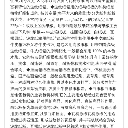
住压力的强度, 因此采取高强度的瓦楞原纸,可以制造出坚挺而
富有弹性的波纹纸箱。◆波纹纸箱用的纸与纸板的种类纸是
植物纤维制成的, 按其定量(每平方米的质量)划分为纸和纸板
两大类。正常的情况下,定量在 225g/m2 以下的为纸,定量在
225g/m2 或以上的为纸板。用来制造波纹纸箱的纸与纸板主要
由以下几种: 纸板--- 牛皮箱纸板、挂面箱纸板、白纸板、瓦
楞原纸。波纹纸箱用的纸与纸板的性能和作用◆牛皮箱纸板
牛皮箱纸板又称牛皮卡纸, 是包装用高级纸板, 用来制造高级
波纹纸箱。牛皮纸箱的原料配比,一般都会采用 100% 的本色
木浆。它的特点是纤维紧密,纸质坚挺,韧性好,具有非常好的耐
压、抗张、耐撕裂、耐戳穿、耐折叠和抗水性能,表面平滑,适
合印刷。◆挂面箱纸板挂面箱纸板用来制造中、低档波纹纸
箱。国产挂面箱纸板一般都会采用废纸浆、麦草浆、稻草浆
等一种或两种混合作底浆, 再以本色木浆挂面。其各项性能与
挂面的质量紧密关联, 强度比牛皮箱纸板差。◆白纸板白纸板
是销售包装的重要包装材料,它的主要用途是经过彩色套印制
成纸盒和纸箱, 起着保护商品、美化商品、宣传商品的作用。
白纸板多为单面光滑的纸板, 有灰底和白底之分。一般都会采
用废纸浆作底浆,以漂白浆挂面。◆瓦楞原纸瓦楞原纸的用途
是经过机器滚压, 形成波纹状的瓦楞纸, 并与箱板纸粘合形成
波纹纸板。瓦楞纸在波纹纸板中起着缓冲和支撑的作用。瓦