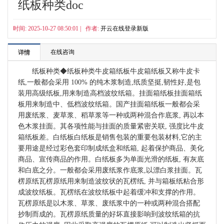
纸板种类doc
时间: 2025-10-27 08:50:01 | 作者:
开云在线登录新版
在线咨询
详情
纸板种类◆纸板种类牛皮箱纸板牛皮箱纸板又称牛皮卡
纸,一般都会采用 100% 的纯木浆制造,纸质坚挺,韧性好,是包
装用高级纸板,用来制造高档波纹纸箱。挂面箱纸板挂面箱纸
板用来制造中、低档波纹纸箱。国产挂面箱纸板一般都会采
用废纸浆、麦草浆、稻草浆等一种或两种混合作底浆, 再以本
色木浆挂面。其各项性能与挂面的质量紧密关联, 强度比牛皮
箱纸板差。白纸板白纸板是销售包装的重要包装材料,它的主
要用途是经过彩色套印制成纸盒和纸箱, 起着保护商品、美化
商品、宣传商品的作用。白纸板多为单面光滑的纸板, 有灰底
和白底之分。一般都会采用废纸浆作底浆,以漂白浆挂面。瓦
楞原纸瓦楞原纸用来制造波纹状的瓦楞纸, 并与箱板纸粘合形
成波纹纸板。瓦楞纸在波纹纸板中起着缓冲和支撑的作用。
瓦楞原纸是以木浆、草浆、废纸浆中的一种或两种混合搭配
抄制而成的。瓦楞原纸质量的好坏直接影响到波纹纸箱的抗