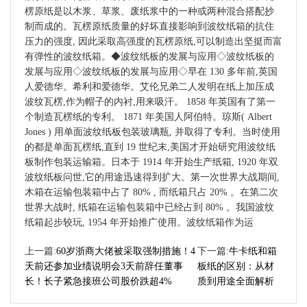
楞原纸是以木浆、草浆、废纸浆中的一种或两种混合搭配抄
制而成的。瓦楞原纸质量的好坏直接影响到波纹纸箱的抗住
压力的强度, 因此采取高强度的瓦楞原纸,可以制造出坚挺而富
有弹性的波纹纸箱。◆波纹纸板的发展与应用◇波纹纸板的
发展与应用◇波纹纸板的发展与应用◇早在 130 多年前,英国
人爱德华。希利和爱德华。艾伦兄弟二人发明在纸上加压成
波纹瓦楞,作为帽子的内衬,用来吸汗。 1858 年英国有了第一
个制造瓦楞纸的专利。 1871 年美国人阿伯特。琼斯( Albert
Jones ) 用单面波纹纸板包装玻璃瓶, 并取得了专利。当时使用
的都是单面瓦楞纸,直到 19 世纪末,美国才开始研究用波纹纸
板制作包装运输箱。日本于 1914 年开始生产纸箱, 1920 年双
波纹纸板问世,它的用途迅速得到扩大。第一次世界大战期间,
木箱在运输包装箱中占了 80% , 而纸箱只占 20% 。在第二次
世界大战时, 纸箱在运输包装箱中已经占到 80% 。我国波纹
纸箱起步较玩, 1954 年开始推广使用。波纹纸箱作为运
上一篇:
60岁浙商大佬被采取强制措施！4
下一篇:
牛卡纸和箱
天前还参加业绩说明会3天前辞任董事
板纸的区别：从材
长！长子紧急接班公司股价跌超4%
质到用途全面解析