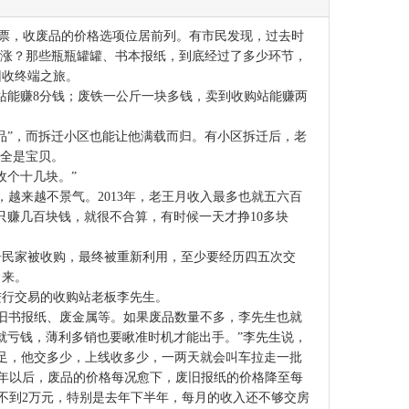
投票，收废品的价格选项位居前列。有市民发现，过去时
不涨？那些瓶瓶罐罐、书本报纸，到底经过了多少环节，
回收终端之旅。
能赚8分钱；废铁一公斤一块多钱，卖到收购站能赚两
”，而拆迁小区也能让他满载而归。有小区拆迁后，老
来全是宝贝。
个十几块。”
来越不景气。2013年，老王月收入最多也就五六百
只赚几百块钱，就很不合算，有时候一天才挣10多块
民家被收购，最终被重新利用，至少要经历四五次交
出来。
行交易的收购站老板李先生。
旧书报纸、废金属等。如果废品数量不多，李先生也就
就亏钱，薄利多销也要瞅准时机才能出手。”李先生说，
劲很足，他交多少，上线收多少，一两天就会叫车拉走一批
10年以后，废品的价格每况愈下，废旧报纸的价格降至每
收入不到2万元，特别是去年下半年，每月的收入还不够交房