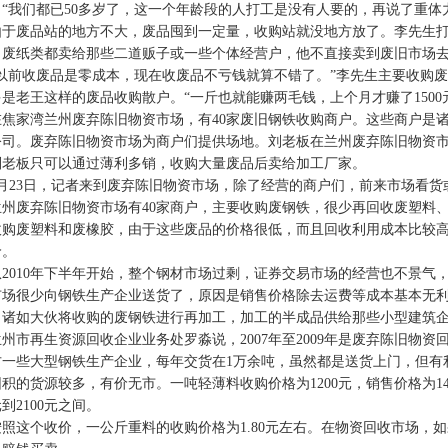
。“我们都已50多岁了，这一个年龄段的人打工是没有人要的，再说了重体
废品站的地方不大，废品囤到一定量，收购站就没地方放了。李先生打
、废纸类都卖给那些二道贩子或一些个体经营户，他不直接卖到废旧市场
前收废品是零成本，现在收废品不亏钱就算不错了。”李先生主要收购废
是老王这样的废品收购散户。“一斤也就能赚两毛钱，上个月才赚了1500
家湾兰州废弃陈旧物资市场，有40家废旧钢铁收购商户。这些商户是诸
公司。废弃陈旧物资市场为商户们提供场地。刘老板在兰州废弃陈旧物资市
刘老板只可以通过薄利多销，收购大量废品后卖给加工厂家。
23日，记者来到废弃陈旧物资市场，除了经营的商户们，前来市场看货
废弃陈旧物资市场有40家商户，主要收购废钢铁，很少再回收废塑料、
收购废塑料和废橡胶，由于这些废品的价格很低，而且回收利用成本比较
价。
010年下半年开始，整个钢材市场过剩，证券交易市场的经营也不景气，
市场很少向钢铁生产企业送货了，原因是销售价格除去运费等成本基本无
，诸如大伙将收购的废钢铁进行再加工，加工的半成品供给那些小型建筑企
市再生资源回收企业业务处罗淼说，2007年至2009年是废弃陈旧物资
方一些大型钢铁生产企业，每年交货在1万余吨，虽然都是送货上门，但有利
积的货源较多，有价无市。一吨轻薄料收购价格为1200元，销售价格为14
元到2100元之间。
这个收价，一公斤重料的收购价格为1.80元左右。在物资回收市场，