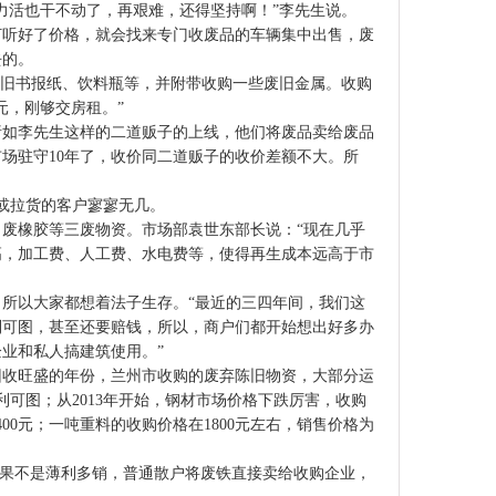
力活也干不动了，再艰难，还得坚持啊！”李先生说。
听好了价格，就会找来专门收废品的车辆集中出售，废
去的。
旧书报纸、饮料瓶等，并附带收购一些废旧金属。收购
元，刚够交房租。”
如李先生这样的二道贩子的上线，他们将废品卖给废品
场驻守10年了，收价同二道贩子的收价差额不大。所
或拉货的客户寥寥无几。
废橡胶等三废物资。市场部袁世东部长说：“现在几乎
高，加工费、人工费、水电费等，使得再生成本远高于市
所以大家都想着法子生存。“最近的三四年间，我们这
利可图，甚至还要赔钱，所以，商户们都开始想出好多办
业和私人搞建筑使用。”
回收旺盛的年份，兰州市收购的废弃陈旧物资，大部分运
可图；从2013年开始，钢材市场价格下跌厉害，收购
00元；一吨重料的收购价格在1800元左右，销售价格为
如果不是薄利多销，普通散户将废铁直接卖给收购企业，