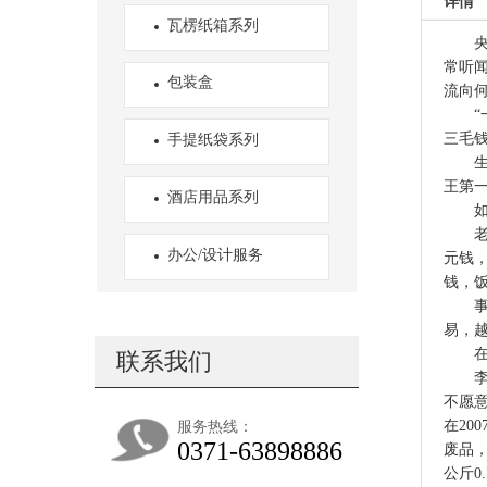
详情
瓦楞纸箱系列
央广
常听
包装盒
流向
“一
三毛
手提纸袋系列
生意
王第
酒店用品系列
如今
老王
办公/设计服务
元钱
钱，
事实
易，
在老
联系我们
李先
不愿
在20
服务热线：
0371-63898886
废品，
公斤0