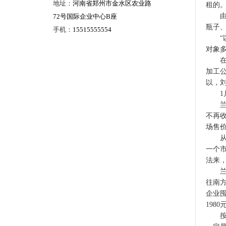
地址：
河南省郑州市金水区农业路
租的
由于
72号国际企业中心B座
瓶子
手机：
15515555554
“以
对象多
在焦
加工
以，
1月
兰州
不再
场售
从2
一个
法来
兰州
往南
企业囤
1980
按照