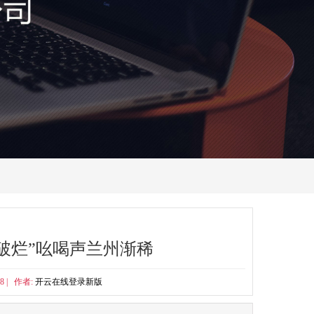
破烂”吆喝声兰州渐稀
:48 | 作者:
开云在线登录新版