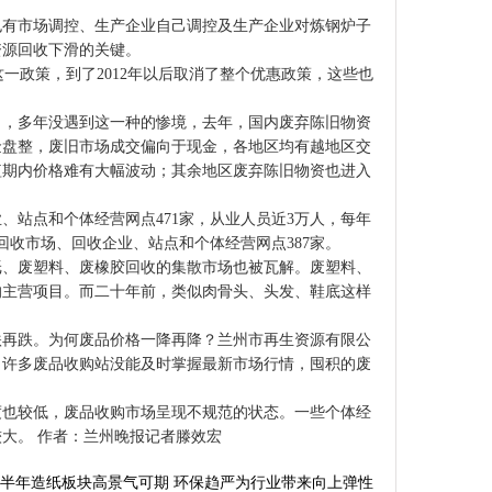
有市场调控、生产企业自己调控及生产企业对炼钢炉子
资源回收下滑的关键。
这一政策，到了2012年以后取消了整个优惠政策，这些也
，多年没遇到这一种的惨境，去年，国内废弃陈旧物资
金盘整，废旧市场成交偏向于现金，各地区均有越地区交
短期内价格难有大幅波动；其余地区废弃陈旧物资也进入
站点和个体经营网点471家，从业人员近3万人，每年
回收市场、回收企业、站点和个体经营网点387家。
、废塑料、废橡胶回收的集散市场也被瓦解。废塑料、
的主营项目。而二十年前，类似肉骨头、头发、鞋底这样
再跌。为何废品价格一降再降？兰州市再生资源有限公
。许多废品收购站没能及时掌握最新市场行情，囤积的废
也较低，废品收购市场呈现不规范的状态。一些个体经
大。 作者：兰州晚报记者滕效宏
半年造纸板块高景气可期 环保趋严为行业带来向上弹性