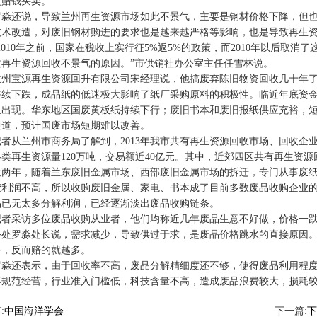
是赔钱买卖。
还说，导致兰州再生资源市场如此不景气，主要是钢材价格下降，但也
技术改造，对废旧钢材购进的要求也是越来越严格等影响，也是导致再生
10年之前，国家在税收上实行征5%返5%的政策，而2010年以后取消了
致再生资源回收不景气的原因。”市供销社办公室主任任雪林说。
宝源再生资源回升有限公司宋经理说，他搞废弃陈旧物资回收几十年了
持续下跌，成品纸的低迷极大影响了纸厂采购原料的积极性。临近年底资
象出现。华东地区国废黄板纸持续下行；废旧书本和废旧报纸供应充裕，
通道，预计国废市场短期难以改善。
从兰州市商务局了解到，2013年我市共有再生资源回收市场、回收企业、
类再生资源量120万吨，交易额近40亿元。其中，近郊四区共有再生资源
年，随着兰东废旧金属市场、西部废旧金属市场的拆迁，专门从事废纸
胶利润不高，所以收购废旧金属、家电、书本成了目前多数废品收购企业
品已无太多分解利润，已经逐渐淡出废品收购链条。
采访多位废品收购从业者，他们均称近几年废品生意不好做，价格一跌
务处罗淼处长说，需求减少，导致供过于求，是废品价格跳水的直接原因
多，反而赔的就越多。
还表示，由于回收率不高，废品分解精细度还不够，使得废品利用程度
不规范经营，行业准入门槛低，科技含量不高，造成废品浪费较大，损耗较
:
中国海洋学会
下一篇:
下