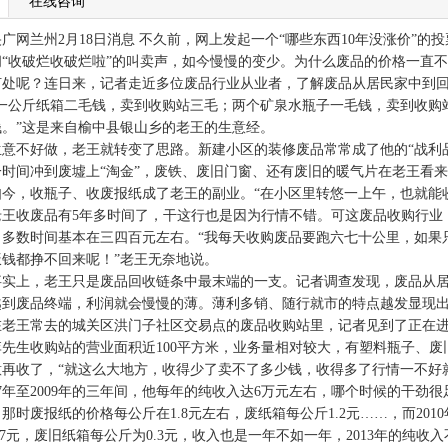
在线咨询
网兰州2月18日消息 不久前，网上发起一个“哪些东西10年没涨价”的
闻“收破烂收破烂啦”的叫卖声，如今慢慢的变少。为什么废品的价格一直
何处呢？连日来，记者走近多位废品行业从业者，了解废品从居民家中到
公斤纸箱二毛钱，卖到收购站三毛；两个矿泉水瓶子一毛钱，卖到收购站
钱。”这是来自榆中县银山乡的老王的生意经。
不好做，老王就转变了思路。新建小区的装修废品常常成了他的“战利品
一时间冲到废墟上“淘金”，废铁、废旧门窗、还有废旧的暖气片在老王看
，收瓶子、收废报纸成了老王的副业。“在小区里转悠一上午，也就能收
收废品有5年多时间了，干这行也是因为行情不错。可这废品收购行业，越
，多数时间基本在三四百元左右。“我每天收购废品要跑六七十公里，如果
饭钱都挣不回来呢！”老王无奈地说。
上，老王只是废品回收链条中最末端的一支。记者调查发现，废品从居
越到废品终端，利润就会慢慢的薄。薄利多销、随行就市的特点越发显现
王常去的城关区洪门子社区交易点的废品收购站里，记者见到了正在进
生收购站的营业面积近100平方米，业务量相对较大，有塑料瓶子、废
意再收了，“就这么大地方，收得少了卖不了多少钱，收得多了行情一不好
07年至2009年的三年间，他每年的纯收入达6万元左右，哪个时候的干
那时废报纸的价格每公斤在1.8元左右，废纸箱每公斤1.2元……，而20
.7元，废旧纸箱每公斤为0.3元，收入也是一年不如一年，2013年的纯