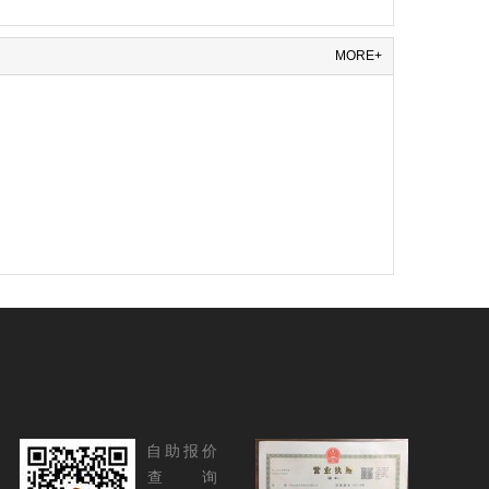
MORE+
自助报价
查 询