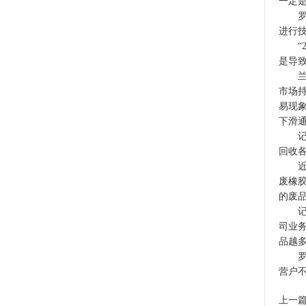
一定
罗淼
进行
“20
是导
兰州
市场
易现
下滑
记者
回收各
近两
废橡
的废
记者
司业
品越
罗淼
营户
上一篇