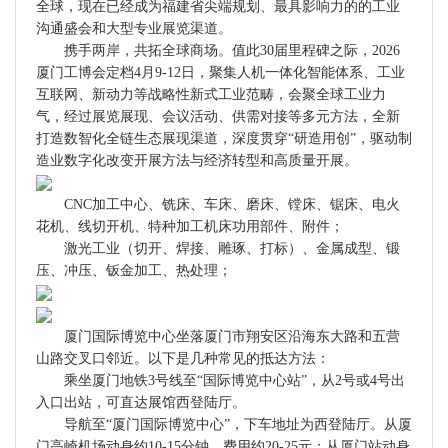
全球，现在已经成为福建省尖端规划、最具影响力的的工业
沟通盛会和大型专业展览渠道。
携手两岸，共拓全球商场。值此30届里程碑之际，2026
厦门工博会定档4月9-12日，聚集人机一体化智能体系、工业
互联网、新动力等战略性新式工业范畴，会聚全球工业力
气，经过展览展现、会议活动、供需对接等多元方法，全新
打造数智化全链生态展现渠道，深度贯穿“研造用创”，驱动制
造业数字化改变开展方法与经济转型和高质量开展。
CNC加工中心、铣床、车床、磨床、镗床、锯床、电火
花机、线切开机、特种加工机床功用部件、附件；
激光工业（切开、焊接、雕琢、打标）、金属成型、锻
压、冲压、钣金加工、热处理；
厦门国际博览中心坐落厦门市翔安区沿海东大路和五营
山路交叉口邻近。以下是几种常见的抵达方法：
乘坐厦门地铁3号线至“国际博览中心站”，从2号或4号出
入口出站，可直达展馆西登陆厅。
导航至“厦门国际博览中心”，下车地址为西登陆厅。从厦
门高崎机场动身约10-15分钟，费用约20-25元；从厦门站动身