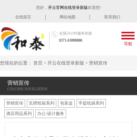
您好，
开云官网在线登录新版
欢迎您!
在线留言
网站地图
联系我们
全国24小时服务热线
0371-63898886
导航
您现在的位置：
首页
>
开云在线登录新版
>
营销宣传
营销宣传
营销宣传
瓦楞纸箱系列
包装盒
手提纸袋系列
酒店用品系列
办公/设计服务