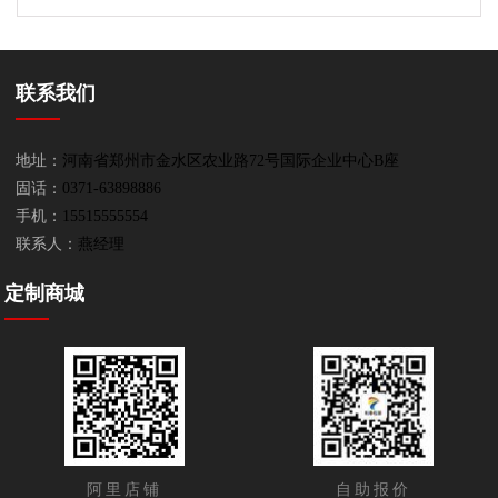
联系我们
地址：
河南省郑州市金水区农业路72号国际企业中心B座
固话：
0371-63898886
手机：
15515555554
联系人：
燕经理
定制商城
阿里店铺
自助报价