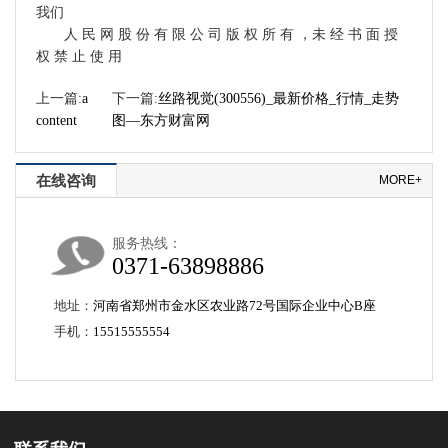
我们
人 民 网 股 份 有 限 公 司 版 权 所 有 ，未 经 书 面 授
权 禁 止 使 用
上一篇:
a
下一篇:
丝路视觉(300556)_最新价格_行情_走势
content
图—东方财富网
在线咨询
MORE+
服务热线：
0371-63898886
地址：
河南省郑州市金水区农业路72号国际企业中心B座
手机：
15515555554