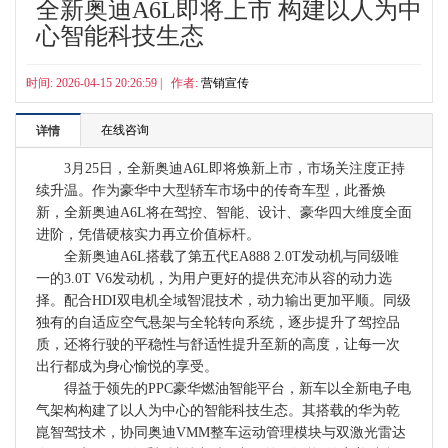
全新奥迪A6L即将上市 构建以人为中
心智能科技生态
时间: 2026-04-15 20:26:59 | 作者:
营销宣传
在线咨询
详情
3月25日，全新奥迪A6L即将焕新上市，市场关注度正持
续升温。作为豪华中大型轿车市场中的传奇车型，此番焕
新，全新奥迪A6L将在驾控、智能、设计、豪华四大维度全面
进阶，凭借硬核实力再立价值标杆。
全新奥迪A6L搭载了第五代EA888 2.0T发动机与同级唯
一的3.0T V6发动机，为用户更好的提供充沛从容的动力选
择。配合HDI双电机全域智混技术，动力输出更加平顺。同级
独有的自适应空气悬架与全轮转向系统，逐步提升了驾控品
质，还将行驶的平稳性与舒适性提升至新的高度，让每一次
出行都成为身心愉悦的享受。
得益于领先的PPC豪华燃油智能平台，新车以全新电子电
气架构构建了以人为中心的智能科技生态。其搭载的华为乾
崑智驾技术，协同奥迪VMM整车运动管理模块与双激光雷达