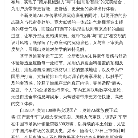
布局，实现了“德系机械魅力”与“中国前沿智能”的完美结合，
为用户所带来更智能、更舒适、更安全的豪华出行体验。
全新奥迪A6L在传承经典沉稳底蕴的同时，以更开放的姿
态融入当代审美趋势。宽大低矮的一体式进气格栅塑造出经
典的尊贵气场，而源自TT跑车的拱形曲线则带来柔和的曲面
过渡，让车身型面更饱满流畅。这种“经典”与“前卫”相交织的
设计风格，既保留了行政座驾的沉稳底色，又与当下审美高
度契合，展现出奥迪对美学的独特见解。
基于奥迪百年造车工艺，全新奥迪A6L将豪华质感与舒适
体验渗透至座舱每一处细节。采用仿麂皮面料覆盖的顶棚及
上柱，搭配源自法国纱线纺织工艺的簇绒地毯，以及专为中
国用户打造、支持前排18向电动调节的奢享座椅，以触手可
及的奢适感，诠释了旗舰座驾的真正内涵，完美适配“商务、
家庭、个人”的全场景出行需求。车内五屏联动数字化座舱，
无缝衔接全车信息与娱乐，为驾驶者带来更方便快捷、高效
的交互体验。
自1988年奥迪100率先实现国产，奥迪A6家族便正式
将“国产豪华车”从概念变为现实。历经九代更迭，该系列车型
在中国市场累计销量突破300万辆，以持续的本土创新，见证
了中国汽车市场的发展历史。如今，随着3月25日上市倒计时
开始，全新奥迪A6L不仅即将揭开这款传奇车型的焕新篇章，