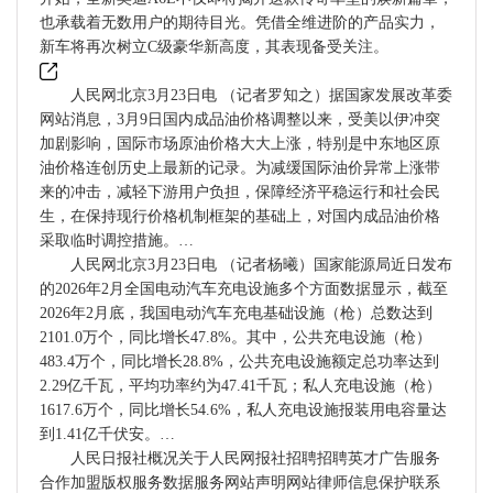
也承载着无数用户的期待目光。凭借全维进阶的产品实力，
新车将再次树立C级豪华新高度，其表现备受关注。
人民网北京3月23日电 （记者罗知之）据国家发展改革委
网站消息，3月9日国内成品油价格调整以来，受美以伊冲突
加剧影响，国际市场原油价格大大上涨，特别是中东地区原
油价格连创历史上最新的记录。为减缓国际油价异常上涨带
来的冲击，减轻下游用户负担，保障经济平稳运行和社会民
生，在保持现行价格机制框架的基础上，对国内成品油价格
采取临时调控措施。…
人民网北京3月23日电 （记者杨曦）国家能源局近日发布
的2026年2月全国电动汽车充电设施多个方面数据显示，截至
2026年2月底，我国电动汽车充电基础设施（枪）总数达到
2101.0万个，同比增长47.8%。其中，公共充电设施（枪）
483.4万个，同比增长28.8%，公共充电设施额定总功率达到
2.29亿千瓦，平均功率约为47.41千瓦；私人充电设施（枪）
1617.6万个，同比增长54.6%，私人充电设施报装用电容量达
到1.41亿千伏安。…
人民日报社概况关于人民网报社招聘招聘英才广告服务
合作加盟版权服务数据服务网站声明网站律师信息保护联系