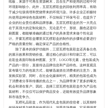
纸板，来源于可再生资源树木，且在生产和使用的过程中对
环境影响较小。此外，五层瓦楞彩盒的回收利用率高，有助
于减少垃圾填埋和焚烧带来的环境污染。许多企业正积极转
向使用这种绿色包装材料，不仅响应了环保号召，也提升了
企业的社会责任感和品牌形象。五层瓦楞彩盒的另一大亮点
在于其强大的定制化能力。无论是尺寸、形状、颜色还是印
刷图案，都能够准确的通过客户的具体需求来做个性化设
计。开窗瓦楞彩盒哪里买瓦楞彩盒的制作的步骤有必要进行
严格的质量控制，确定保证产品的合格性。
除了基本的保护功能外，三层瓦楞包装彩盒还具备出色
的展示效果和营销价值。通过精心的设计和印刷工艺，可以
在彩盒表面印制各种图案、文字、LOGO等元素，使包装成为
产品的一部分，直接传达品牌信息和产品特色。这种直观且
富有吸引力的包装方式，能够迅速抓住消费者的注意力，激
发购买欲望。同时，在社会化媒体时代，精美的包装也成为
了消费者分享和传播的焦点之一，为品牌带来了更多的曝光
机会和潜在客户。因此，选择三层瓦楞包装彩盒作为产品包
装材料，不仅仅可以保护商品安全，还能有效提升品牌形象
和市场竞争力。
瓦楞礼品彩盒，作为现代礼盒包装的佼佼者，以其独特
的环保材质与精美的外观设计，深受市场青睐。它采用强度