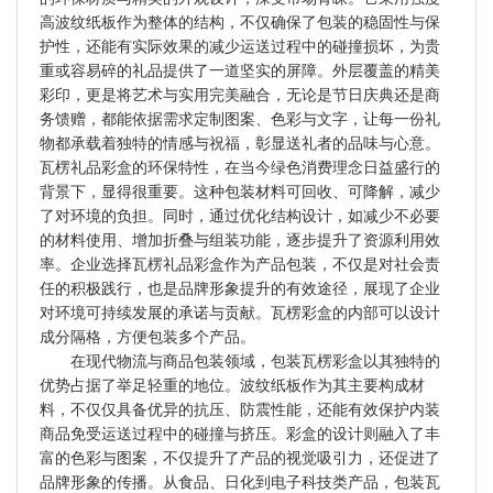
高波纹纸板作为整体的结构，不仅确保了包装的稳固性与保
护性，还能有实际效果的减少运送过程中的碰撞损坏，为贵
重或容易碎的礼品提供了一道坚实的屏障。外层覆盖的精美
彩印，更是将艺术与实用完美融合，无论是节日庆典还是商
务馈赠，都能依据需求定制图案、色彩与文字，让每一份礼
物都承载着独特的情感与祝福，彰显送礼者的品味与心意。
瓦楞礼品彩盒的环保特性，在当今绿色消费理念日益盛行的
背景下，显得很重要。这种包装材料可回收、可降解，减少
了对环境的负担。同时，通过优化结构设计，如减少不必要
的材料使用、增加折叠与组装功能，逐步提升了资源利用效
率。企业选择瓦楞礼品彩盒作为产品包装，不仅是对社会责
任的积极践行，也是品牌形象提升的有效途径，展现了企业
对环境可持续发展的承诺与贡献。瓦楞彩盒的内部可以设计
成分隔格，方便包装多个产品。
在现代物流与商品包装领域，包装瓦楞彩盒以其独特的
优势占据了举足轻重的地位。波纹纸板作为其主要构成材
料，不仅仅具备优异的抗压、防震性能，还能有效保护内装
商品免受运送过程中的碰撞与挤压。彩盒的设计则融入了丰
富的色彩与图案，不仅提升了产品的视觉吸引力，还促进了
品牌形象的传播。从食品、日化到电子科技类产品，包装瓦