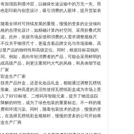
计有加强筋和缓冲层，以确保长途运输中的万无一失。而
的色彩印刷与创意设计，吸引消费的人眼球，提升货架表
随着全球对可持续发展的重视，慢慢的变多的企业倾向
规格的合理化设计，如精确计算内衬空间、采用折叠式而
足迹。此外，依据市场反馈和消费的人需求调整规格尺
格不仅关乎物理尺寸，更蕴含着品牌文化与市场策略。高
彰显产品的独特性和高级定位。同时，根据目标花钱的
不同。例如，面向年轻消费者的产品，可能会采用鲜明的
品或高级产品，则更注重简约大气的风格，和具体细节处
产厂家
彩盒生产厂家
技类产品外盒，还是化妆品礼盒，都能通过调整瓦楞纸
牌形象。这种高度的灵活性使得瓦楞纸彩盒成为市场上受
入了RFID标签、二维码等智能元素，提升了物流追踪
可降解的特性，成为了绿色包装的重要标志。不一样的规
浪费和环境污染。同时，随着包装技术的进步，慢慢的变
此，在选择瓦楞纸彩盒规格时，慢慢的变多的公司开始将
彩盒生产厂商