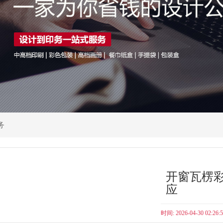
务
开窗瓦楞
应
时间: 2026-04-30 02:26