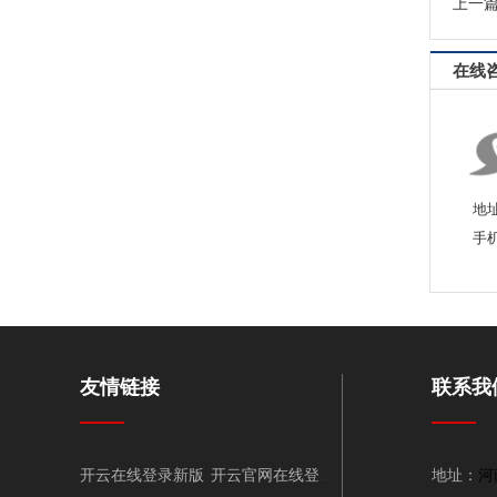
上一篇
在线
地
手
友情链接
联系我
开云在线登录新版
开云官网在线登录新版
地址：
河