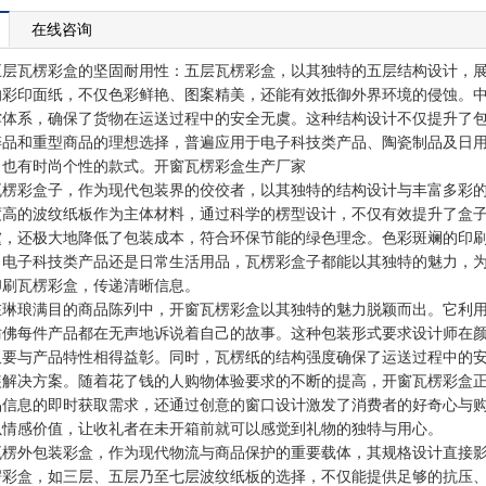
在线咨询
瓦楞彩盒的坚固耐用性：五层瓦楞彩盒，以其独特的五层结构设计，展
的彩印面纸，不仅色彩鲜艳、图案精美，还能有效抵御外界环境的侵蚀。
撑体系，确保了货物在运送过程中的安全无虞。这种结构设计不仅提升了
碎品和重型商品的理想选择，普遍应用于电子科技类产品、陶瓷制品及日
，也有时尚个性的款式。开窗瓦楞彩盒生产厂家
彩盒子，作为现代包装界的佼佼者，以其独特的结构设计与丰富多彩的
度高的波纹纸板作为主体材料，通过科学的楞型设计，不仅有效提升了盒
虞，还极大地降低了包装成本，符合环保节能的绿色理念。色彩斑斓的印
、电子科技类产品还是日常生活用品，瓦楞彩盒子都能以其独特的魅力，
印刷瓦楞彩盒，传递清晰信息。
琅满目的商品陈列中，开窗瓦楞彩盒以其独特的魅力脱颖而出。它利用
仿佛每件产品都在无声地诉说着自己的故事。这种包装形式要求设计师在
又要与产品特性相得益彰。同时，瓦楞纸的结构强度确保了运送过程中的
装解决方案。随着花了钱的人购物体验要求的不断的提高，开窗瓦楞彩盒
品信息的即时获取需求，还通过创意的窗口设计激发了消费者的好奇心与
以情感价值，让收礼者在未开箱前就可以感觉到礼物的独特与用心。
外包装彩盒，作为现代物流与商品保护的重要载体，其规格设计直接影
楞彩盒，如三层、五层乃至七层波纹纸板的选择，不仅能提供足够的抗压