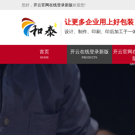
您好，
开云官网在线登录新版
欢迎您!
让更多企业用上好包装
设计、制作、印刷、印后加工于一
首页
开云在线登录新版
开云官网
HOME
PRODUCTS
AB