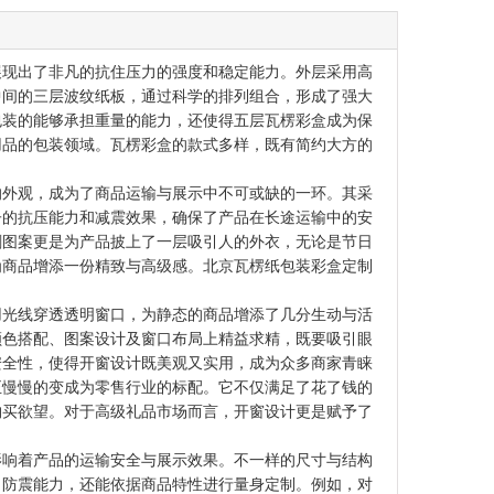
现出了非凡的抗住压力的强度和稳定能力。外层采用高
中间的三层波纹纸板，通过科学的排列组合，形成了强大
包装的能够承担重量的能力，还使得五层瓦楞彩盒成为保
用品的包装领域。瓦楞彩盒的款式多样，既有简约大方的
外观，成为了商品运输与展示中不可或缺的一环。其采
子的抗压能力和减震效果，确保了产品在长途运输中的安
刷图案更是为产品披上了一层吸引人的外衣，无论是节日
为商品增添一份精致与高级感。北京瓦楞纸包装彩盒定制
光线穿透透明窗口，为静态的商品增添了几分生动与活
颜色搭配、图案设计及窗口布局上精益求精，既要吸引眼
安全性，使得开窗设计既美观又实用，成为众多商家青睐
正慢慢的变成为零售行业的标配。它不仅满足了花了钱的
购买欲望。对于高级礼品市场而言，开窗设计更是赋予了
响着产品的运输安全与展示效果。不一样的尺寸与结构
、防震能力，还能依据商品特性进行量身定制。例如，对