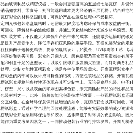
碎品如玻璃制品或精密仪器，一般会用更强度高的五层或七层瓦楞，并设
快消品如饮料、零食等，则可能选用成本更为经济的三层瓦楞，结合鲜艳
。瓦楞彩盒的材料坚固耐用，可保护产品在运送过程中不受损坏。
制瓦楞包装彩盒规格时，还需最大限度地考虑环保与成本效益的平衡。
用可回收、降解材料的波纹纸板，并通过优化结构设计来减少材料浪费。
合式组装方式，不仅能大大降低生产所带来的成本，还能减少运输时的碳
也是提升产品竞争力、降低库存积压风险的重要手段。瓦楞包装彩盒的规
牌往往倾向于选择更精致、复杂的规格设计，如烫金、UV印刷等工艺，以
人的喜好和购买习惯，彩盒的开启方式、颜色搭配乃至盒面图案都会有所
搭配和创意十足的盒型设计，以吸引眼球并激发购买欲望。而针对商务礼
致处理。定制功能性瓦楞彩盒，满足多种使用场景需求。开窗瓦楞彩盒生
彩盒的内部可以设计成可折叠的结构，方便包装物品的存储。开窗瓦楞
纸彩盒规格的多样性还体现在其可定制性上。无论是食品包装、电子科
度、楞型、尺寸以及表面的印刷图案和色彩，来完美匹配产品的特性和品
的包装材料之一。此外，随着智能化包装技术的发展，一些瓦楞纸彩盒还融
户交互体验。在全球环保意识日益增强的如今，瓦楞纸彩盒以其可回收、
瓦楞纸彩盒，通过科学合理的回收处理流程，能够有实际效果的减少资源
瓦楞纸彩盒开始采用环保油墨和胶水，逐步降低了对环境的负面影响。因
性能作为重要考量因素之一，一同推动包装行业的可持续发展。开窗瓦楞