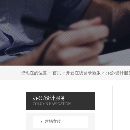
您现在的位置：
首页
>
开云在线登录新版
>
办公/设计服
办公/设计服务
营销宣传